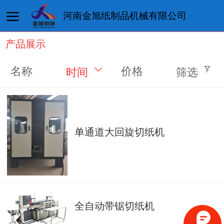
河南金旭纸制品机械有限公司
产品展示
首页
企业文化
产品展示
导航项
名称
价格
时间
筛选
单通道大回旋切纸机
全自动带锯切纸机