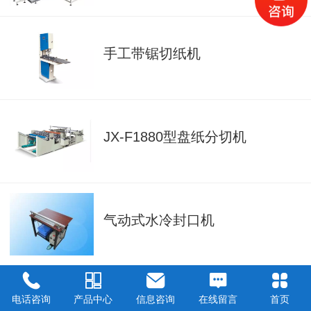
手工带锯切纸机
JX-F1880型盘纸分切机
气动式水冷封口机
JX-1092，1575盘纸分切机
电话咨询
产品中心
信息咨询
在线留言
首页